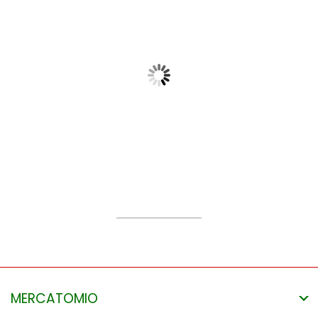
Crema mani con miele e
Propoli spray gola
aloe vera
APINFIORE
APINFIORE
30 ml
100 ml
9,50 €
9,50 €
MERCATOMIO