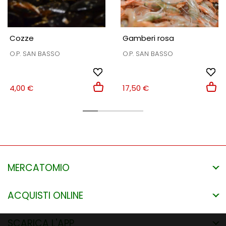
Cozze
Gamberi rosa
O.P. SAN BASSO
O.P. SAN BASSO
4,00 €
17,50 €
MERCATOMIO
ACQUISTI ONLINE
SCARICA L'APP